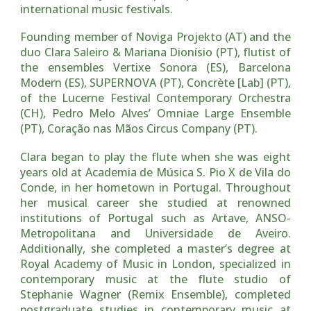
international music festivals.
Founding member of Noviga Projekto (AT) and the
duo Clara Saleiro & Mariana Dionísio (PT), flutist of
the ensembles Vertixe Sonora (ES), Barcelona
Modern (ES), SUPERNOVA (PT), Concrète [Lab] (PT),
of the Lucerne Festival Contemporary Orchestra
(CH), Pedro Melo Alves’ Omniae Large Ensemble
(PT), Coração nas Mãos Circus Company (PT).
Clara began to play the flute when she was eight
years old at Academia de Música S. Pio X de Vila do
Conde, in her hometown in Portugal. Throughout
her musical career she studied at renowned
institutions of Portugal such as Artave, ANSO-
Metropolitana and Universidade de Aveiro.
Additionally, she completed a master’s degree at
Royal Academy of Music in London, specialized in
contemporary music at the flute studio of
Stephanie Wagner (Remix Ensemble), completed
postgraduate studies in contemporary music at